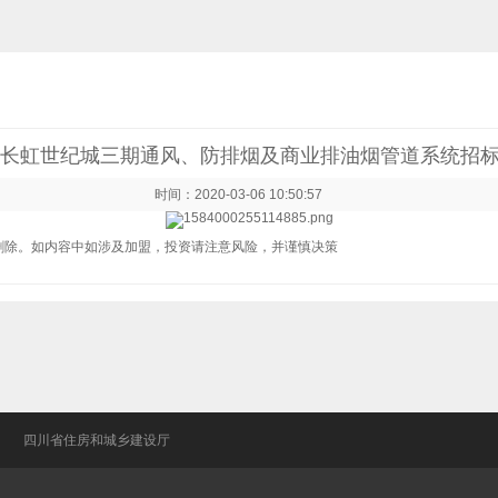
长虹世纪城三期通风、防排烟及商业排油烟管道系统招
时间：2020-03-06 10:50:57
删除。如内容中如涉及加盟，投资请注意风险，并谨慎决策
网
四川省住房和城乡建设厅