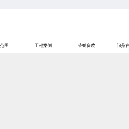
范围
工程案例
荣誉资质
问鼎