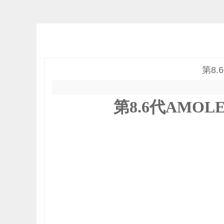
第8
第
8.6代AM