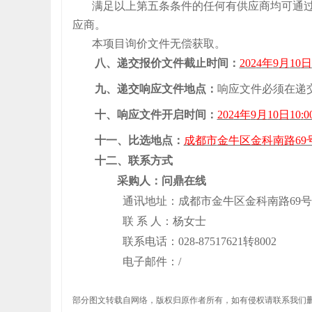
满足以上第五条条件的任何有供应商均可通
应商
。
本项目
询价
文件
无
偿获取
。
八
、递交
报价
文件
截止时间：
202
4
年
9
月
10
日
九
、递交响应文件地点：
响应文件必须在递
十、响应文件开启时间：
202
4
年
9
月
10
日
10
:
0
十
一
、
比选
地点：
成都市
金牛区金科南路
69
十
二
、联系方式
采购人：问鼎在线
通讯地址：成都市金牛区金科南路
69号
联
系
人：
杨女士
联系电话：
028-87517621转8002
电子邮件：
/
部分图文转载自网络，版权归原作者所有，如有侵权请联系我们