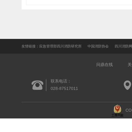
友情链接：
应急管理部四川消防研究所
中国消防协会
四川消防
问鼎在线
关
联系电话：
028-87517011
CO