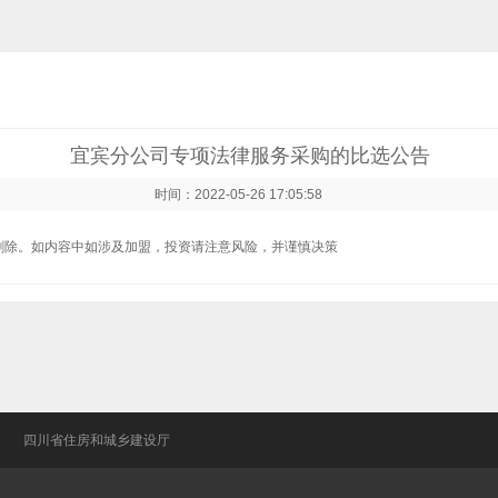
宜宾分公司专项法律服务采购的比选公告
时间：2022-05-26 17:05:58
删除。如内容中如涉及加盟，投资请注意风险，并谨慎决策
网
四川省住房和城乡建设厅