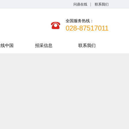
问鼎在线
联系我们
全国服务热线：
028-87517011
在线中国
招采信息
联系我们