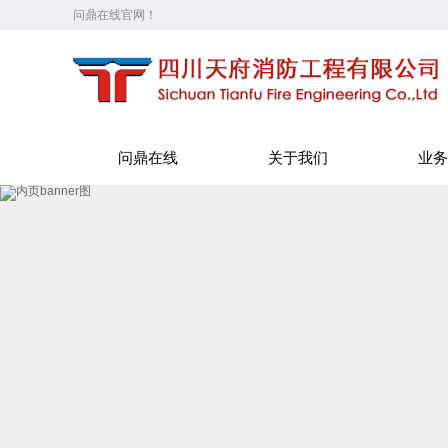
问鼎在线官网！
问鼎在线
关于我们
业务