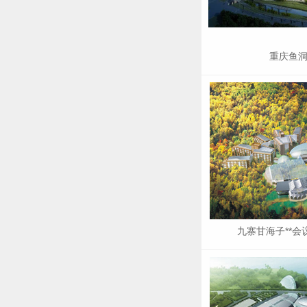
重庆鱼
九寨甘海子**